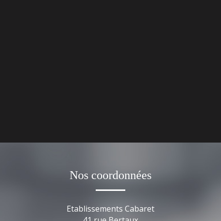
Nos coordonnées
Etablissements Cabaret
41 rue Bertaux