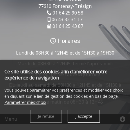
77610 Fontenay-Trésign
01 64 25 90 58
06 43 32 31 17
01 64 25 43 87
Horaires
Lundi de 08H30 à 12H45 et de 15H30 à 19H30
Mardi de 08H30 à 12H45, fermé l'après-midi
Ce site utilise des cookies afin d’améliorer votre
Mercredi fermé toute la journée
expérience de navigation
Du jeudi au samedi de 08H30 à 12H45 et de 15H30 à
Vous pouvez paramétrer vos préférences et modifier vos choix
19H30
en cliquant sur le lien de gestion des cookies en bas de page.
Dimanche matin de 08H30 à 12H45
Paramétrer mes choix
Je refuse
J'accepte
Menu
Accueil